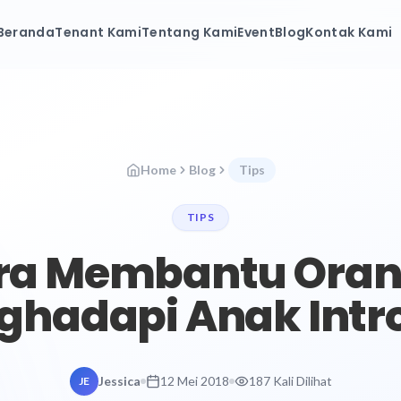
Beranda
Tenant Kami
Tentang Kami
Event
Blog
Kontak Kami
Home
Blog
Tips
TIPS
ra Membantu Ora
hadapi Anak Intr
Jessica
12 Mei 2018
187 Kali Dilihat
JE