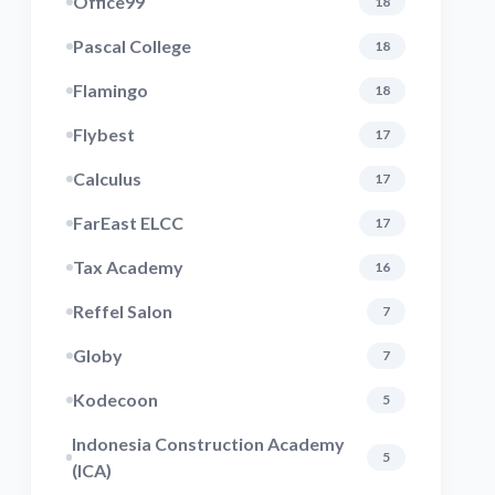
Office99
18
Pascal College
18
Flamingo
18
Flybest
17
Calculus
17
FarEast ELCC
17
Tax Academy
16
Reffel Salon
7
Globy
7
Kodecoon
5
Indonesia Construction Academy
5
(ICA)