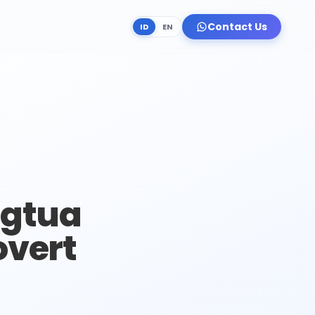
Contact Us
ID
EN
ngtua
overt