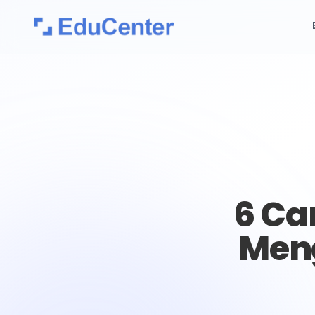
6 Ca
Meng