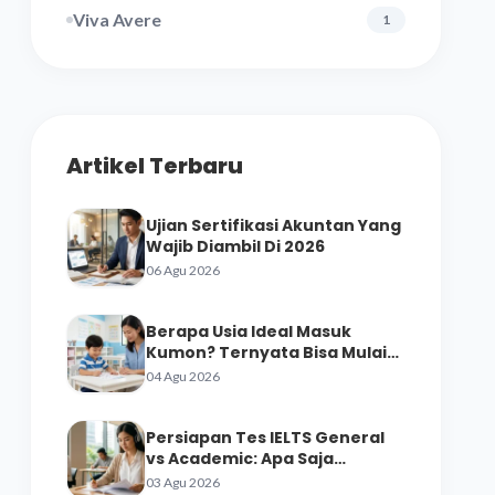
Viva Avere
1
Artikel Terbaru
Ujian Sertifikasi Akuntan Yang
Wajib Diambil Di 2026
06 Agu 2026
Berapa Usia Ideal Masuk
Kumon? Ternyata Bisa Mulai
dari Prasekolah
04 Agu 2026
Persiapan Tes IELTS General
vs Academic: Apa Saja
Perbedaan Materinya?
03 Agu 2026