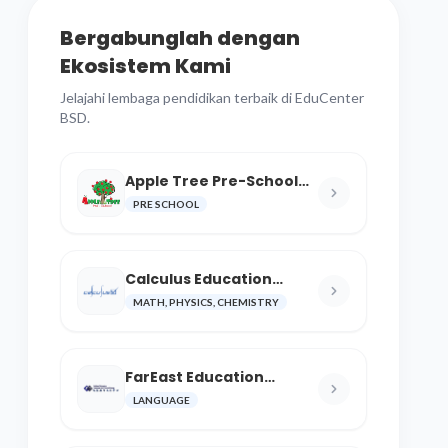
Bergabunglah dengan
Ekosistem Kami
Jelajahi lembaga pendidikan terbaik di EduCenter
BSD.
Apple Tree Pre-School
BSD
PRE SCHOOL
Calculus Education
Center
MATH, PHYSICS, CHEMISTRY
FarEast Education
Language and Cultural
LANGUAGE
Center