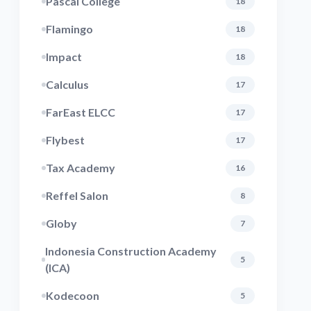
Pascal College
18
Flamingo
18
Impact
18
Calculus
17
FarEast ELCC
17
Flybest
17
Tax Academy
16
Reffel Salon
8
Globy
7
Indonesia Construction Academy
5
(ICA)
Kodecoon
5