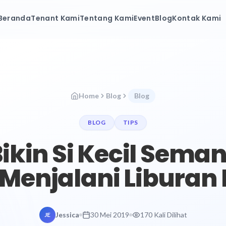
Beranda
Tenant Kami
Tentang Kami
Event
Blog
Kontak Kami
Home
Blog
Blog
BLOG
TIPS
ikin Si Kecil Sema
 Menjalani Liburan
Jessica
30 Mei 2019
170 Kali Dilihat
JE