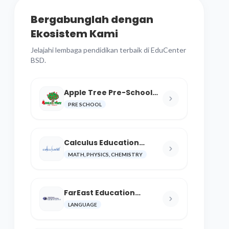
Bergabunglah dengan
Ekosistem Kami
Jelajahi lembaga pendidikan terbaik di EduCenter
BSD.
Apple Tree Pre-School
BSD
PRE SCHOOL
Calculus Education
Center
MATH, PHYSICS, CHEMISTRY
FarEast Education
Language and Cultural
LANGUAGE
Center