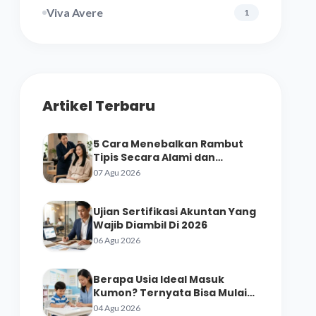
Viva Avere
1
Artikel Terbaru
5 Cara Menebalkan Rambut
Tipis Secara Alami dan
Perawatan Salon
07 Agu 2026
Ujian Sertifikasi Akuntan Yang
Wajib Diambil Di 2026
06 Agu 2026
Berapa Usia Ideal Masuk
Kumon? Ternyata Bisa Mulai
dari Prasekolah
04 Agu 2026