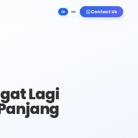
Contact Us
ID
EN
ngat Lagi
 Panjang