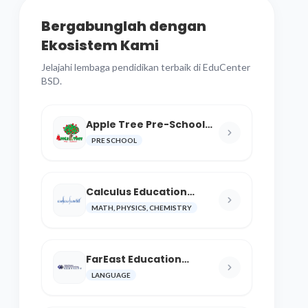
Bergabunglah dengan
Ekosistem Kami
Jelajahi lembaga pendidikan terbaik di EduCenter
BSD.
Apple Tree Pre-School
BSD
PRE SCHOOL
Calculus Education
Center
MATH, PHYSICS, CHEMISTRY
FarEast Education
Language and Cultural
LANGUAGE
Center