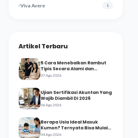
Viva Avere
1
Artikel Terbaru
5 Cara Menebalkan Rambut
Tipis Secara Alami dan
Perawatan Salon
07 Agu 2026
Ujian Sertifikasi Akuntan Yang
Wajib Diambil Di 2026
06 Agu 2026
Berapa Usia Ideal Masuk
Kumon? Ternyata Bisa Mulai
dari Prasekolah
04 Agu 2026