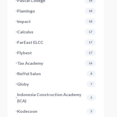
Pascal College
18
Flamingo
18
Impact
18
Calculus
17
FarEast ELCC
17
Flybest
17
Tax Academy
16
Reffel Salon
8
Globy
7
Indonesia Construction Academy
5
(ICA)
Kodecoon
5