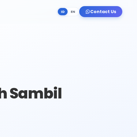
Contact Us
ID
EN
ah Sambil