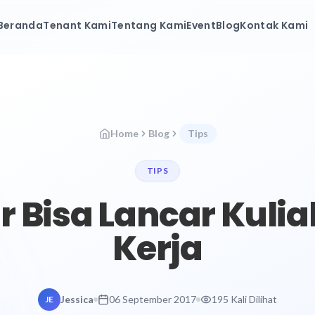
Beranda
Tenant Kami
Tentang Kami
Event
Blog
Kontak Kami
Home
Blog
Tips
TIPS
r Bisa Lancar Kuli
Kerja
Jessica
06 September 2017
195 Kali Dilihat
JE