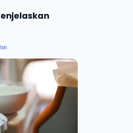
menjelaskan
hun