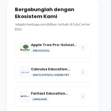
Bergabunglah dengan
Ekosistem Kami
Jelajahi lembaga pendidikan terbaik di EduCenter
BSD.
Apple Tree Pre-School
BSD
PRE SCHOOL
Calculus Education
Center
MATH, PHYSICS, CHEMISTRY
FarEast Education
Language and Cultural
LANGUAGE
Center