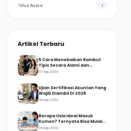
Viva Avere
1
Artikel Terbaru
5 Cara Menebalkan Rambut
Tipis Secara Alami dan
Perawatan Salon
07 Agu 2026
Ujian Sertifikasi Akuntan Yang
Wajib Diambil Di 2026
06 Agu 2026
Berapa Usia Ideal Masuk
Kumon? Ternyata Bisa Mulai
dari Prasekolah
04 Agu 2026