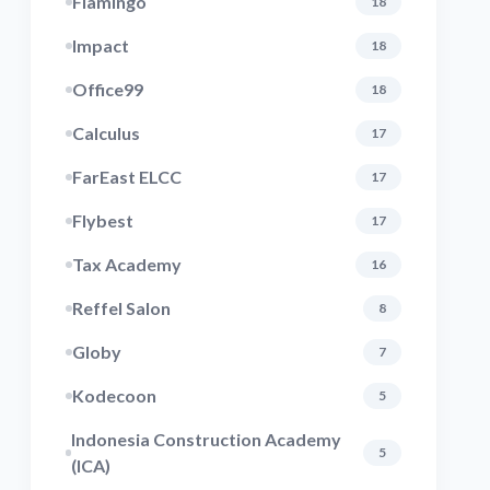
Flamingo
18
Impact
18
Office99
18
Calculus
17
FarEast ELCC
17
Flybest
17
Tax Academy
16
Reffel Salon
8
Globy
7
Kodecoon
5
Indonesia Construction Academy
5
(ICA)