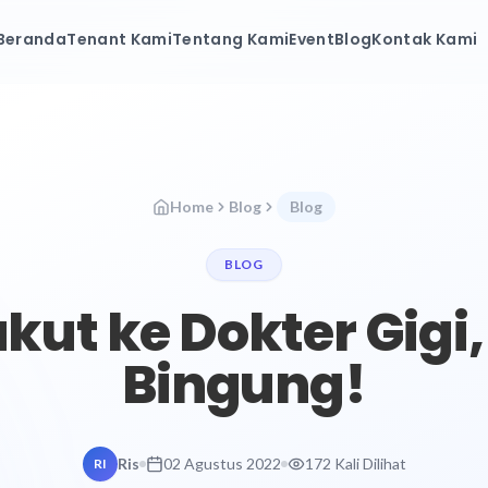
Beranda
Tenant Kami
Tentang Kami
Event
Blog
Kontak Kami
Home
Blog
Blog
BLOG
kut ke Dokter Gigi
Bingung!
Ris
02 Agustus 2022
172 Kali Dilihat
RI