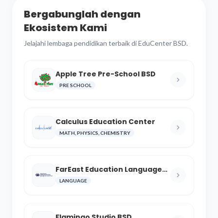
Bergabunglah dengan
Ekosistem Kami
Jelajahi lembaga pendidikan terbaik di EduCenter BSD.
Apple Tree Pre-School BSD
PRE SCHOOL
Calculus Education Center
MATH, PHYSICS, CHEMISTRY
FarEast Education Language
and Cultural Center
LANGUAGE
Flamingo Studio BSD