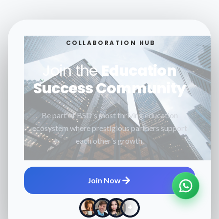
COLLABORATION HUB
Join the
Education
Success Community
Be part of BSD's most thriving education
ecosystem where prestigious partners support
each other's growth.
Join Now
+