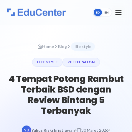
ID
EN
Home
Blog
life style
LIFE STYLE
REFFEL SALON
4 Tempat Potong Rambut
Terbaik BSD dengan
Review Bintang 5
Terbanyak
Yulius Riski kristiawan
30 Maret 2026
YU