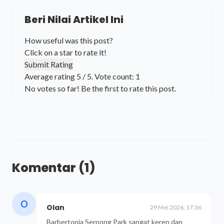
Beri Nilai Artikel Ini
How useful was this post?
Click on a star to rate it!
Submit Rating
Average rating
5
/ 5. Vote count:
1
No votes so far! Be the first to rate this post.
Komentar
(1)
O
Olan
29 Mei 2026, 17:36
Barbertopia Serpong Park sangat keren dan